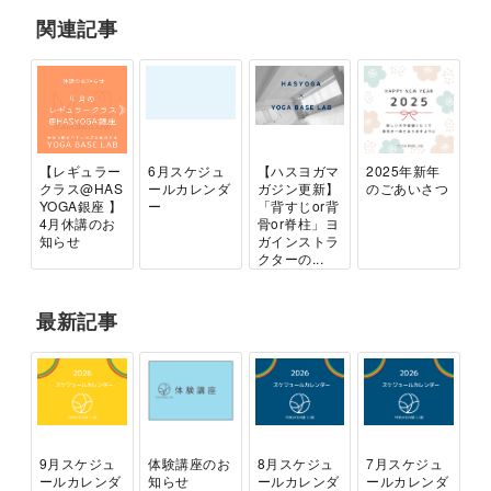
関連記事
【レギュラー
6月スケジュ
【ハスヨガマ
2025年新年
クラス@HAS
ールカレンダ
ガジン更新】
のごあいさつ
YOGA銀座 】
ー
「背すじor背
4月休講のお
骨or脊柱」ヨ
知らせ
ガインストラ
クターの...
最新記事
9月スケジュ
体験講座のお
8月スケジュ
7月スケジュ
ールカレンダ
知らせ
ールカレンダ
ールカレンダ